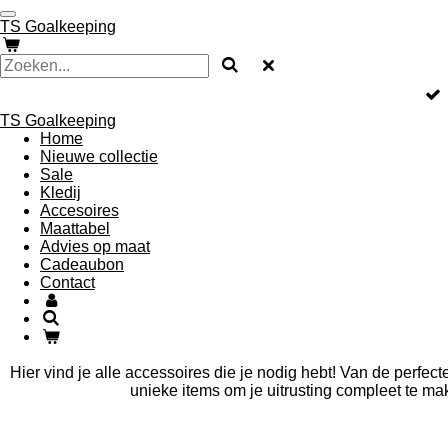
Ga
TS Goalkeeping
direct
naar
de
hoofdinhoud
TS Goalkeeping
Home
Nieuwe collectie
Sale
Kledij
Accesoires
Maattabel
Advies op maat
Cadeaubon
Contact
Hier vind je alle accessoires die je nodig hebt! Van de perfec
unieke items om je uitrusting compleet te ma