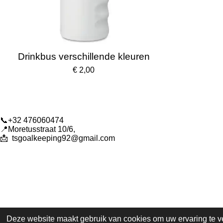
Drinkbus verschillende kleuren
€ 2,00
📞+32 476060474
📍Moretusstraat 10/6,
📩
tsgoalkeeping92@gmail.com
Deze website maakt gebruik van cookies om uw ervaring te v