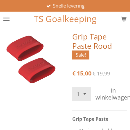
Snelle levering
Ga
direct
TS Goalkeeping
naar
de
hoofdinhoud
Grip Tape
Paste Rood
Sale!
€ 15,00
€ 19,99
In
winkelwage
Grip Tape Paste