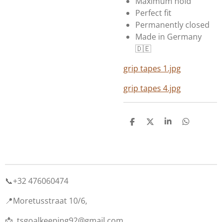
Maximum hold
Perfect fit
Permanently closed
Made in Germany
🇩🇪
grip tapes 1.jpg
grip tapes 4.jpg
D
D
S
D
e
e
h
e
l
e
a
l
e
l
r
e
n
e
n
📞+32 476060474
📍Moretusstraat 10/6,
📩
tsgoalkeeping92@gmail.com