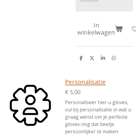
In
winkelwagen
D
D
S
D
e
e
h
e
l
e
a
l
e
l
r
e
n
e
n
Personalisatie
€ 5,00
Personaliseer hier u gloves,
vul bij personalisatie in wat u
graag wenst om je perfecte
gloves nog dat beetje
persoonlijker te maken