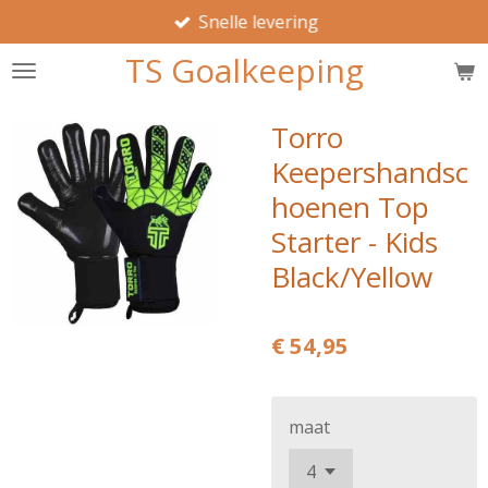
Snelle levering
Ga
direct
TS Goalkeeping
naar
de
hoofdinhoud
Torro
Keepershandsc
hoenen Top
Starter - Kids
Black/Yellow
€ 54,95
maat