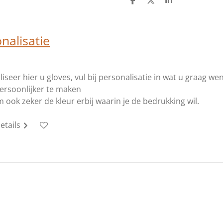
D
D
S
e
e
h
l
e
a
e
l
r
n
e
nalisatie
iseer hier u gloves, vul bij personalisatie in wat u graag we
persoonlijker te maken
ook zeker de kleur erbij waarin je de bedrukking wil.
etails