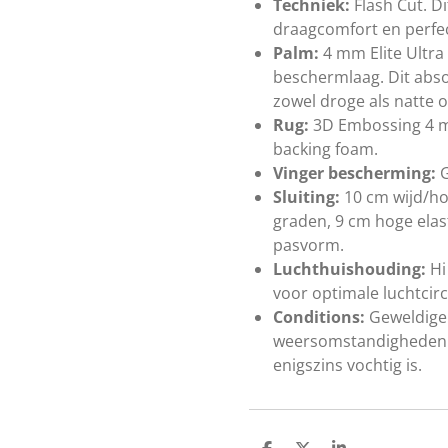
Techniek:
Flash Cut. D
draagcomfort en perfec
Palm:
4 mm Elite Ultra
beschermlaag. Dit abso
zowel droge als natte
Rug:
3D Embossing 4 m
backing foam.
Vinger bescherming:
G
Sluiting:
10 cm wijd/ho
graden, 9 cm hoge elast
pasvorm.
Luchthuishouding:
Hi
voor optimale luchtcirc
Conditions:
Geweldige 
weersomstandigheden. 
enigszins vochtig is.