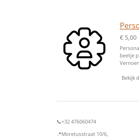
Perso
€ 5,00
Personal
beetje 
Vernoem 
Bekijk d
📞+32 476060474
📍Moretusstraat 10/6,