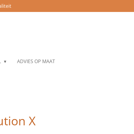
iteit
L
ADVIES OP MAAT
tion X