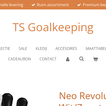
nelle levering
Ruim assortiment
Premium kwal
TS Goalkeeping
ECTIE
SALE
KLEDIJ
ACCESOIRES
MAATTABE
CADEAUBON
CONTACT
Neo Revolu