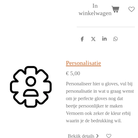
In
winkelwagen
D
D
S
D
e
e
h
e
l
e
a
l
e
l
r
e
n
e
n
Personalisatie
€ 5,00
Personaliseer hier u gloves, vul bij
personalisatie in wat u graag wenst
om je perfecte gloves nog dat
beetje persoonlijker te maken
Vernoem ook zeker de kleur erbij
waarin je de bedrukking wil.
Bekijk details