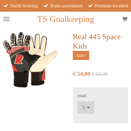
Snelle levering
Ruim assortiment
Premium kwaliteit
Ga
direct
TS Goalkeeping
naar
de
hoofdinhoud
Real 445 Space
Kids
Sale!
€ 54,00
€ 60,00
maat