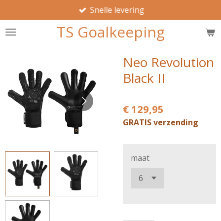
Snelle levering
Ga
direct
TS Goalkeeping
naar
de
hoofdinhoud
Neo Revolution
Black II
€ 129,95
GRATIS verzending
maat