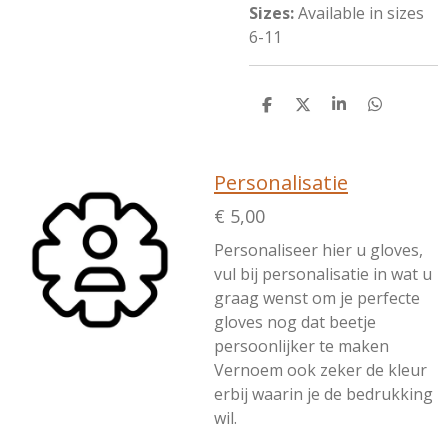
Sizes:
Available in sizes
6-11
D
D
S
D
e
e
h
e
l
e
a
l
e
l
r
e
n
e
n
Personalisatie
€ 5,00
Personaliseer hier u gloves,
vul bij personalisatie in wat u
graag wenst om je perfecte
gloves nog dat beetje
persoonlijker te maken
Vernoem ook zeker de kleur
erbij waarin je de bedrukking
wil.